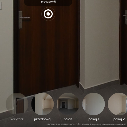
przedpokój
korytarz
przedpokój
salon
pokój 1
pokój 2
©BORYCZKA NIERUCHOMOŚCI Monika Boryczka © Nieruchomosci-online.pl